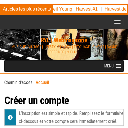
Skip
Out on the Weekend – Neil Young | Harvest #1
Articles les plus récents
|
Harvest de N
to
the
content
RYL | Webmagazine
MUSIQUE | VINTAGE | LIFESTYLE | MOTO | TATOUAGE | CINÉMA | BANDE
DESSINÉE | et PLUS
MENU
Chemin d'accès :
Accueil
Créer un compte
L’inscription est simple et rapide. Remplissez le formulaire
ci-dessous et votre compte sera immédiatement créé.