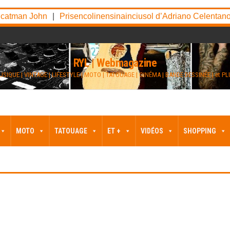
tman John
|
Prisencolinensinainciusol d’Adriano Celentano
|
RYL | Webmagazine
SIQUE | VINTAGE | LIFESTYLE | MOTO | TATOUAGE | CINÉMA | BANDE DESSINÉE | et P
MOTO
TATOUAGE
ET +
VIDÉOS
SHOPPING