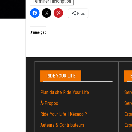
Plus
J’aime ça :
RIDE YOUR LIFE
Plan du site Ride Your Life
Ser
À-Propos
Ser
Ride Your Life | Késaco ?
Esp
Auteurs & Contributeurs
Esp